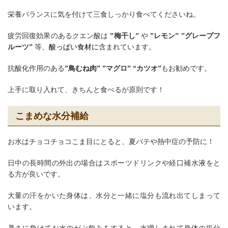
栄養バランスに気を付けて三食しっかり食べてくださいね。
疲労回復効果のあるクエン酸は
”梅干し”
や
”レモン” ”グレープフ
ルーツ”
等、
酸っぱい食材に
含まれています。
抗酸化作用のある
”鳥むね肉” ”マグロ” “カツオ”
もお勧めです。
上手に取り入れて、きちんと食べるが原則です！
こまめな水分補給
お水はチョコチョコこま目にとると、夏バテや熱中症の予防に！
日中の長時間の外出の場合はスポーツドリンクや経口補水液をと
る方が良いです。
大量の汗をかいた身体は、水分と一緒に塩分も流れ出てしまって
います。